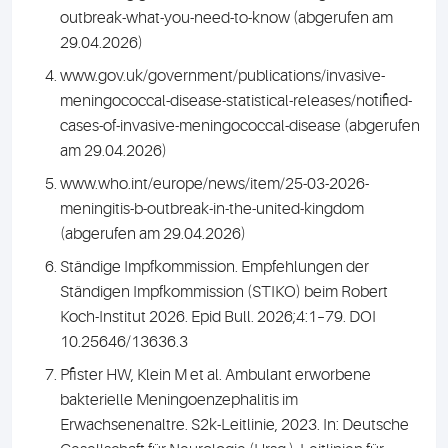
outbreak-what-you-need-to-know (abgerufen am
29.04.2026)
www.gov.uk/government/publications/invasive-
meningococcal-disease-statistical-releases/notified-
cases-of-invasive-meningococcal-disease (abgerufen
am 29.04.2026)
www.who.int/europe/news/item/25-03-2026-
meningitis-b-outbreak-in-the-united-kingdom
(abgerufen am 29.04.2026)
Ständige Impfkommission. Empfehlungen der
Ständigen Impfkommission (STIKO) beim Robert
Koch-Institut 2026. Epid Bull. 2026;4:1–79. DOI
10.25646/13636.3
Pfister HW, Klein M et al. Ambulant erworbene
bakterielle Meningoenzephalitis im
Erwachsenenaltre. S2k-Leitlinie, 2023. In: Deutsche