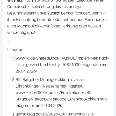
wichtig:
Nach § 34 Abs. 6 IfSG müssen Leitungen einer
Gemeinschaftseinrichtung das zuständige
Gesundheitsamt unverzüglich benachrichtigen, wenn in
ihrer Einrichtung betreute oder betreuende Personen an
einer Meningokokken-Infektion erkrankt oder dessen
verdächtig sind!
---
Literatur
www.rki.de/SharedDocs/FAQs/DE/Impfen/Meningokokk
Liste_gesamt.html#entry_16871090 (abgerufen am
29.04.2026)
RKI-Ratgeber Meningokokken, invasive
Erkrankungen (Neisseria meningitidis).
www.rki.de/DE/Aktuelles/Publikationen/RKI-
Ratgeber/Ratgeber/Ratgeber_Meningokokken.html
(abgerufen am 29.04.2026)
ukhsa.blog.gov.uk/2026/03/18/meningitis-b-