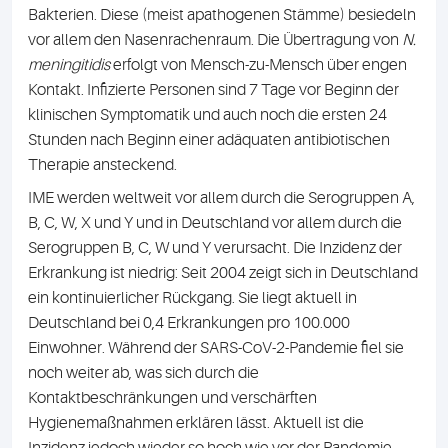
Bakterien. Diese (meist apathogenen Stämme) besiedeln
vor allem den Nasenrachenraum. Die Übertragung von
N.
meningitidis
erfolgt von Mensch-zu-Mensch über engen
Kontakt. Infizierte Personen sind 7 Tage vor Beginn der
klinischen Symptomatik und auch noch die ersten 24
Stunden nach Beginn einer adäquaten antibiotischen
Therapie ansteckend.
IME werden weltweit vor allem durch die Serogruppen A,
B, C, W, X und Y und in Deutschland vor allem durch die
Serogruppen B, C, W und Y verursacht. Die Inzidenz der
Erkrankung ist niedrig: Seit 2004 zeigt sich in Deutschland
ein kontinuierlicher Rückgang. Sie liegt aktuell in
Deutschland bei 0,4 Erkrankungen pro 100.000
Einwohner. Während der SARS-CoV-2-Pandemie fiel sie
noch weiter ab, was sich durch die
Kontaktbeschränkungen und verschärften
Hygienemaßnahmen erklären lässt. Aktuell ist die
Inzidenz jedoch wieder so hoch wie vor der Pandemie.