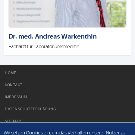
Dr. med. Andreas Warkenthin
Facharzt für Laboratoriumsmedizin
HOME
KONTAKT
IMPRESSUM
DATENSCHUTZERKLÄRUNG
SITEMAP
Wir setzen Cookies ein, um das Verhalten unserer Nutzer zu
NEWS PARTNER