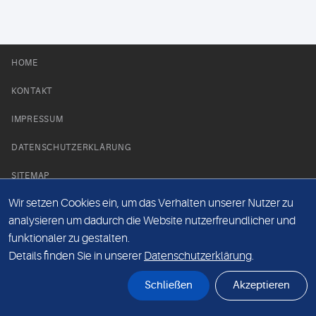
HOME
KONTAKT
IMPRESSUM
DATENSCHUTZERKLÄRUNG
SITEMAP
Wir setzen Cookies ein, um das Verhalten unserer Nutzer zu
NEWS PARTNER
analysieren um dadurch die Website nutzerfreundlicher und
funktionaler zu gestalten.
Details finden Sie in unserer
Datenschutzerklärung
.
Schließen
Akzeptieren
© Labor 28 MVZ GmbH, Mecklenburgische Straße 28, 14197 Berlin - 2026