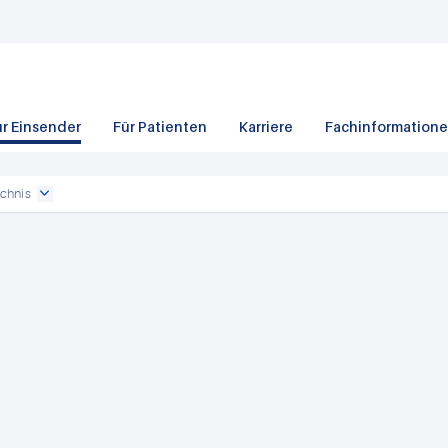
ür Einsender
Für Patienten
Karriere
Fachinformation
chnis