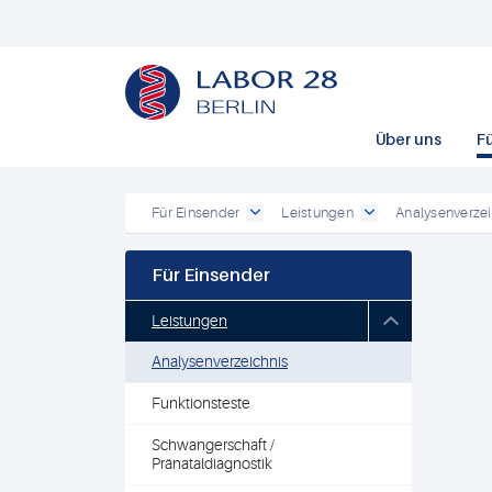
Über uns
F
Für Einsender
Leistungen
Analysenverzei
Für Einsender
Leistungen
Analysenverzeichnis
Funktionsteste
Schwangerschaft /
Pränataldiagnostik