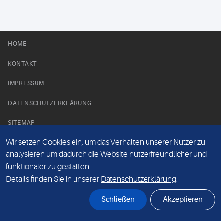
HOME
KONTAKT
IMPRESSUM
DATENSCHUTZERKLÄRUNG
SITEMAP
Wir setzen Cookies ein, um das Verhalten unserer Nutzer zu
NEWS PARTNER
analysieren um dadurch die Website nutzerfreundlicher und
funktionaler zu gestalten.
Details finden Sie in unserer
Datenschutzerklärung
.
Schließen
Akzeptieren
© Labor 28 MVZ GmbH, Mecklenburgische Straße 28, 14197 Berlin - 2026