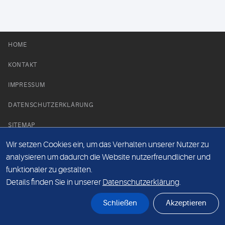
HOME
KONTAKT
IMPRESSUM
DATENSCHUTZERKLÄRUNG
SITEMAP
Wir setzen Cookies ein, um das Verhalten unserer Nutzer zu
NEWS PARTNER
analysieren um dadurch die Website nutzerfreundlicher und
funktionaler zu gestalten.
Details finden Sie in unserer
Datenschutzerklärung
.
Schließen
Akzeptieren
© Labor 28 MVZ GmbH, Mecklenburgische Straße 28, 14197 Berlin - 2026