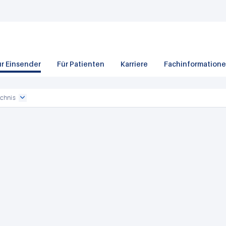
ür Einsender
Für Patienten
Karriere
Fachinformation
chnis