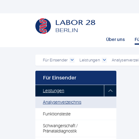
Über uns
F
Für Einsender
Leistungen
Analysenverzei
Für Einsender
Leistungen
Analysenverzeichnis
Funktionsteste
Schwangerschaft /
Pränataldiagnostik