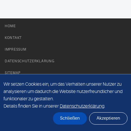
HOME
KONTAKT
IMPRESSUM
DATENSCHUTZERKLÄRUNG
SITEMAP
Wir setzen Cookies ein, um das Verhalten unserer Nutzer zu
NEWS PARTNER
analysieren um dadurch die Website nutzerfreundlicher und
funktionaler zu gestalten.
Details finden Sie in unserer
Datenschutzerklärung
.
Schließen
Akzeptieren
© Labor 28 MVZ GmbH, Mecklenburgische Straße 28, 14197 Berlin - 2026