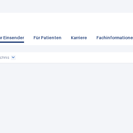
ür Einsender
Für Patienten
Karriere
Fachinformation
chnis