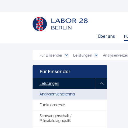
Über uns
F
Für Einsender
Leistungen
Analysenverzei
Für Einsender
Leistungen
Analysenverzeichnis
Funktionsteste
Schwangerschaft /
Pränataldiagnostik