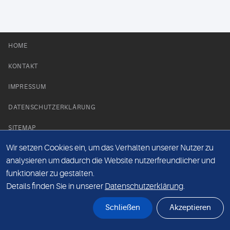
HOME
KONTAKT
IMPRESSUM
DATENSCHUTZERKLÄRUNG
SITEMAP
Wir setzen Cookies ein, um das Verhalten unserer Nutzer zu
NEWS PARTNER
analysieren um dadurch die Website nutzerfreundlicher und
funktionaler zu gestalten.
Details finden Sie in unserer
Datenschutzerklärung
.
Schließen
Akzeptieren
© Labor 28 MVZ GmbH, Mecklenburgische Straße 28, 14197 Berlin - 2026