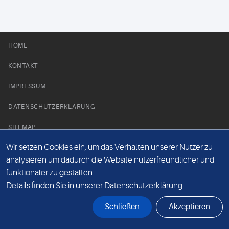
HOME
KONTAKT
IMPRESSUM
DATENSCHUTZERKLÄRUNG
SITEMAP
Wir setzen Cookies ein, um das Verhalten unserer Nutzer zu
NEWS PARTNER
analysieren um dadurch die Website nutzerfreundlicher und
funktionaler zu gestalten.
Details finden Sie in unserer
Datenschutzerklärung
.
Schließen
Akzeptieren
© Labor 28 MVZ GmbH, Mecklenburgische Straße 28, 14197 Berlin - 2026