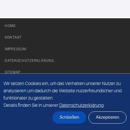
HOME
KONTAKT
IMPRESSUM
DATENSCHUTZERKLÄRUNG
SITEMAP
Wir setzen Cookies ein, um das Verhalten unserer Nutzer zu
NEWS PARTNER
analysieren um dadurch die Website nutzerfreundlicher und
funktionaler zu gestalten.
Details finden Sie in unserer
Datenschutzerklärung
.
Schließen
Akzeptieren
© Labor 28 MVZ GmbH, Mecklenburgische Straße 28, 14197 Berlin - 2026