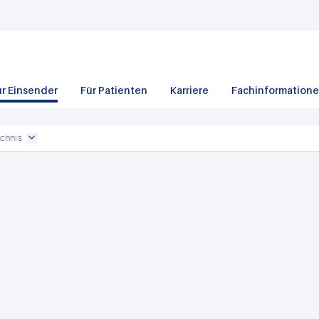
ür Einsender
Für Patienten
Karriere
Fachinformation
chnis