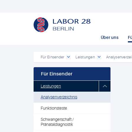
Über uns
F
Für Einsender
Leistungen
Analysenverzei
Für Einsender
Leistungen
Analysenverzeichnis
Funktionsteste
Schwangerschaft /
Pränataldiagnostik