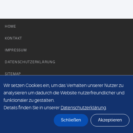
HOME
KONTAKT
IMPRESSUM
DATENSCHUTZERKLÄRUNG
SITEMAP
Wir setzen Cookies ein, um das Verhalten unserer Nutzer zu
NEWS PARTNER
analysieren um dadurch die Website nutzerfreundlicher und
funktionaler zu gestalten.
Details finden Sie in unserer
Datenschutzerklärung
.
Schließen
Akzeptieren
© Labor 28 MVZ GmbH, Mecklenburgische Straße 28, 14197 Berlin - 2026