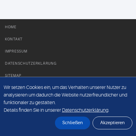
HOME
KONTAKT
IMPRESSUM
DATENSCHUTZERKLÄRUNG
SITEMAP
Wir setzen Cookies ein, um das Verhalten unserer Nutzer zu
NEWS PARTNER
analysieren um dadurch die Website nutzerfreundlicher und
funktionaler zu gestalten.
Details finden Sie in unserer
Datenschutzerklärung
.
Schließen
Akzeptieren
© Labor 28 MVZ GmbH, Mecklenburgische Straße 28, 14197 Berlin - 2026