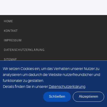
HOME
KONTAKT
IMPRESSUM
DATENSCHUTZERKLÄRUNG
SITEMAP
Wir setzen Cookies ein, um das Verhalten unserer Nutzer zu
NEWS PARTNER
analysieren um dadurch die Website nutzerfreundlicher und
funktionaler zu gestalten.
Details finden Sie in unserer
Datenschutzerklärung
.
Schließen
Akzeptieren
© Labor 28 MVZ GmbH, Mecklenburgische Straße 28, 14197 Berlin - 2026