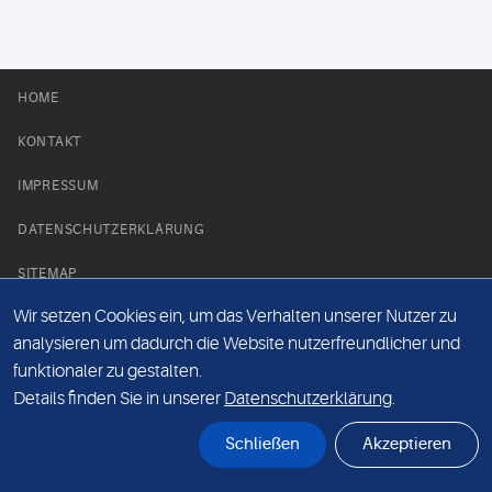
HOME
KONTAKT
IMPRESSUM
DATENSCHUTZERKLÄRUNG
SITEMAP
Wir setzen Cookies ein, um das Verhalten unserer Nutzer zu
NEWS PARTNER
analysieren um dadurch die Website nutzerfreundlicher und
funktionaler zu gestalten.
Details finden Sie in unserer
Datenschutzerklärung
.
Schließen
Akzeptieren
© Labor 28 MVZ GmbH, Mecklenburgische Straße 28, 14197 Berlin - 2026