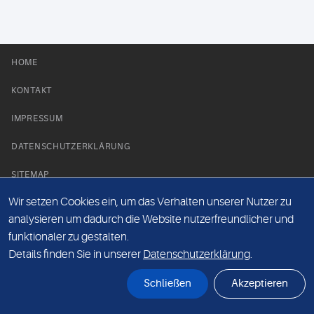
HOME
KONTAKT
IMPRESSUM
DATENSCHUTZERKLÄRUNG
SITEMAP
Wir setzen Cookies ein, um das Verhalten unserer Nutzer zu
NEWS PARTNER
analysieren um dadurch die Website nutzerfreundlicher und
funktionaler zu gestalten.
Details finden Sie in unserer
Datenschutzerklärung
.
Schließen
Akzeptieren
© Labor 28 MVZ GmbH, Mecklenburgische Straße 28, 14197 Berlin - 2026