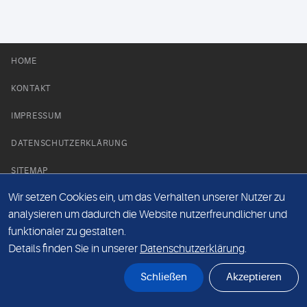
HOME
KONTAKT
IMPRESSUM
DATENSCHUTZERKLÄRUNG
SITEMAP
Wir setzen Cookies ein, um das Verhalten unserer Nutzer zu
NEWS PARTNER
analysieren um dadurch die Website nutzerfreundlicher und
funktionaler zu gestalten.
Details finden Sie in unserer
Datenschutzerklärung
.
Schließen
Akzeptieren
© Labor 28 MVZ GmbH, Mecklenburgische Straße 28, 14197 Berlin - 2026