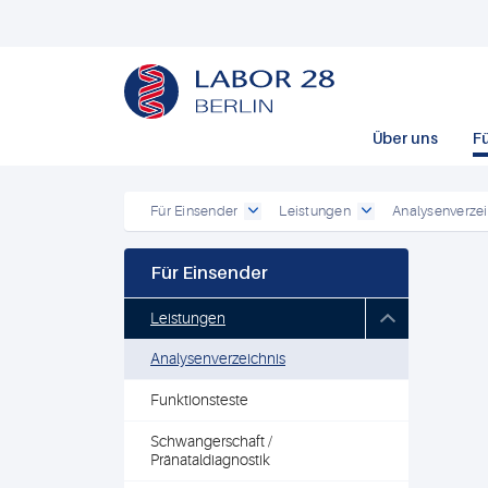
Über uns
F
Für Einsender
Leistungen
Analysenverzei
Für Einsender
Leistungen
Analysenverzeichnis
Funktionsteste
Schwangerschaft /
Pränataldiagnostik