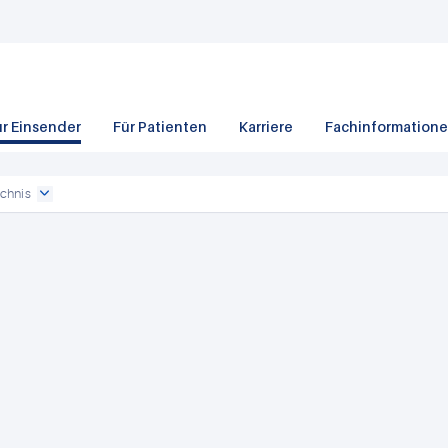
ür Einsender
Für Patienten
Karriere
Fachinformation
chnis