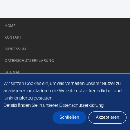
HOME
KONTAKT
IMPRESSUM
DATENSCHUTZERKLÄRUNG
SITEMAP
Wir setzen Cookies ein, um das Verhalten unserer Nutzer zu
NEWS PARTNER
analysieren um dadurch die Website nutzerfreundlicher und
funktionaler zu gestalten.
Details finden Sie in unserer
Datenschutzerklärung
.
Schließen
Akzeptieren
© Labor 28 MVZ GmbH, Mecklenburgische Straße 28, 14197 Berlin - 2026