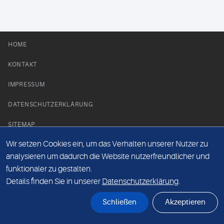
HOME
KONTAKT
IMPRESSUM
DATENSCHUTZERKLÄRUNG
SITEMAP
Wir setzen Cookies ein, um das Verhalten unserer Nutzer zu
NEWS PARTNER
analysieren um dadurch die Website nutzerfreundlicher und
funktionaler zu gestalten.
Details finden Sie in unserer
Datenschutzerklärung
.
Schließen
Akzeptieren
© Labor 28 MVZ GmbH, Mecklenburgische Straße 28, 14197 Berlin - 2026