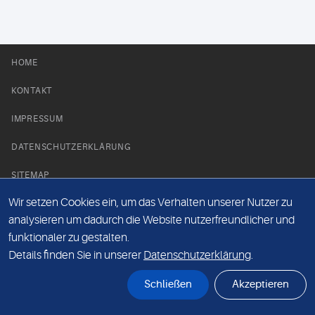
HOME
KONTAKT
IMPRESSUM
DATENSCHUTZERKLÄRUNG
SITEMAP
Wir setzen Cookies ein, um das Verhalten unserer Nutzer zu
NEWS PARTNER
analysieren um dadurch die Website nutzerfreundlicher und
funktionaler zu gestalten.
Details finden Sie in unserer
Datenschutzerklärung
.
Schließen
Akzeptieren
© Labor 28 MVZ GmbH, Mecklenburgische Straße 28, 14197 Berlin - 2026