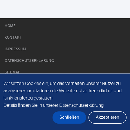
HOME
KONTAKT
IMPRESSUM
DATENSCHUTZERKLÄRUNG
SITEMAP
Wir setzen Cookies ein, um das Verhalten unserer Nutzer zu
NEWS PARTNER
analysieren um dadurch die Website nutzerfreundlicher und
funktionaler zu gestalten.
Details finden Sie in unserer
Datenschutzerklärung
.
Schließen
Akzeptieren
© Labor 28 MVZ GmbH, Mecklenburgische Straße 28, 14197 Berlin - 2026