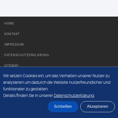
HOME
KONTAKT
IMPRESSUM
DATENSCHUTZERKLÄRUNG
SITEMAP
Wir setzen Cookies ein, um das Verhalten unserer Nutzer zu
NEWS PARTNER
analysieren um dadurch die Website nutzerfreundlicher und
funktionaler zu gestalten.
Details finden Sie in unserer
Datenschutzerklärung
.
Schließen
Akzeptieren
© Labor 28 MVZ GmbH, Mecklenburgische Straße 28, 14197 Berlin - 2026