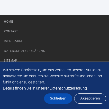
HOME
KONTAKT
IMPRESSUM
DATENSCHUTZERKLÄRUNG
SITEMAP
Wir setzen Cookies ein, um das Verhalten unserer Nutzer zu
NEWS PARTNER
analysieren um dadurch die Website nutzerfreundlicher und
funktionaler zu gestalten.
Details finden Sie in unserer
Datenschutzerklärung
.
Schließen
Akzeptieren
© Labor 28 MVZ GmbH, Mecklenburgische Straße 28, 14197 Berlin - 2026