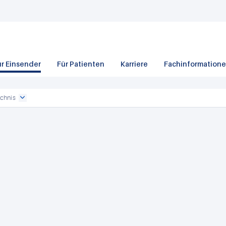
ür Einsender
Für Patienten
Karriere
Fachinformation
chnis