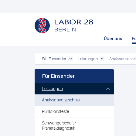
Über uns
F
Für Einsender
Leistungen
Analysenverzei
Für Einsender
Leistungen
Analysenverzeichnis
Funktionsteste
Schwangerschaft /
Pränataldiagnostik