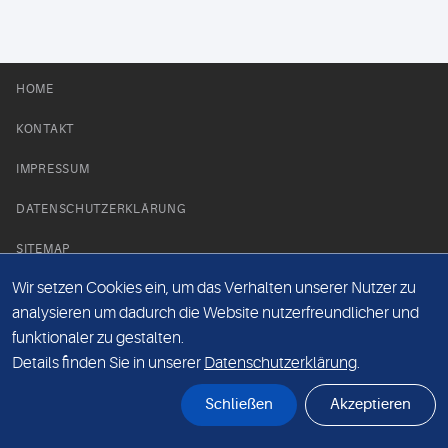
HOME
KONTAKT
IMPRESSUM
DATENSCHUTZERKLÄRUNG
SITEMAP
Wir setzen Cookies ein, um das Verhalten unserer Nutzer zu
NEWS PARTNER
analysieren um dadurch die Website nutzerfreundlicher und
funktionaler zu gestalten.
Details finden Sie in unserer
Datenschutzerklärung
.
Schließen
Akzeptieren
© Labor 28 MVZ GmbH, Mecklenburgische Straße 28, 14197 Berlin - 2026