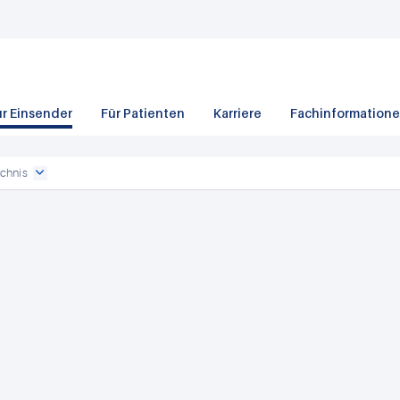
ür Einsender
Für Patienten
Karriere
Fachinformation
chnis