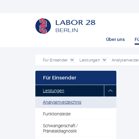
Über uns
F
Für Einsender
Leistungen
Analysenverzei
Für Einsender
Leistungen
Analysenverzeichnis
Funktionsteste
Schwangerschaft /
Pränataldiagnostik