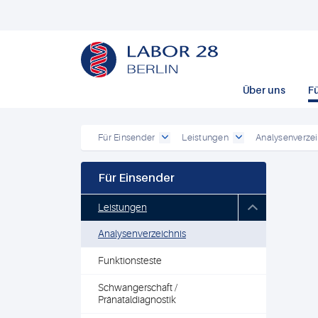
Über uns
F
Für Einsender
Leistungen
Analysenverzei
Für Einsender
Leistungen
Analysenverzeichnis
Funktionsteste
Schwangerschaft /
Pränataldiagnostik