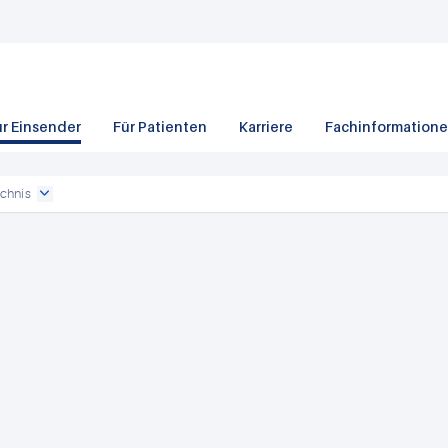
ür Einsender
Für Patienten
Karriere
Fachinformation
chnis