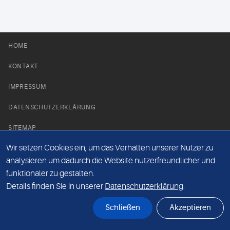
HOME
KONTAKT
IMPRESSUM
DATENSCHUTZERKLÄRUNG
SITEMAP
Wir setzen Cookies ein, um das Verhalten unserer Nutzer zu
NEWS PARTNER
analysieren um dadurch die Website nutzerfreundlicher und
funktionaler zu gestalten.
Details finden Sie in unserer
Datenschutzerklärung
.
Schließen
Akzeptieren
© Labor 28 MVZ GmbH, Mecklenburgische Straße 28, 14197 Berlin - 2026