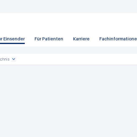
ür Einsender
Für Patienten
Karriere
Fachinformation
chnis