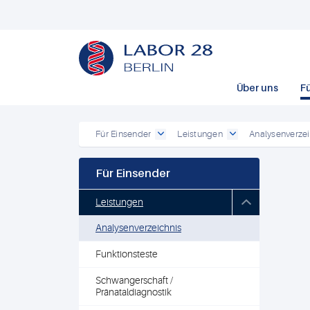
Über uns
F
Für Einsender
Leistungen
Analysenverzei
Für Einsender
Leistungen
Analysenverzeichnis
Funktionsteste
Schwangerschaft /
Pränataldiagnostik