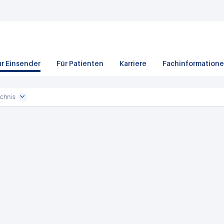
ür Einsender
Für Patienten
Karriere
Fachinformation
chnis