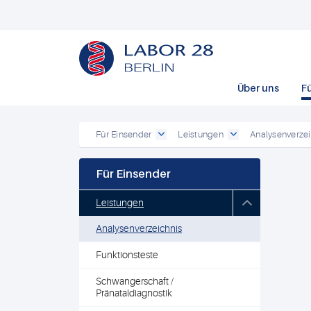
Über uns
F
Für Einsender
Leistungen
Analysenverzei
Für Einsender
Leistungen
Analysenverzeichnis
Funktionsteste
Schwangerschaft /
Pränataldiagnostik