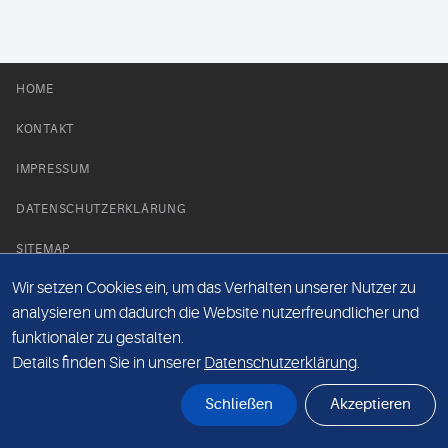
HOME
KONTAKT
IMPRESSUM
DATENSCHUTZERKLÄRUNG
SITEMAP
Wir setzen Cookies ein, um das Verhalten unserer Nutzer zu
NEWS PARTNER
analysieren um dadurch die Website nutzerfreundlicher und
funktionaler zu gestalten.
Details finden Sie in unserer
Datenschutzerklärung
.
Schließen
Akzeptieren
© Labor 28 MVZ GmbH, Mecklenburgische Straße 28, 14197 Berlin - 2026