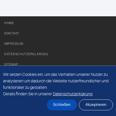
HOME
KONTAKT
IMPRESSUM
DATENSCHUTZERKLÄRUNG
SITEMAP
Wir setzen Cookies ein, um das Verhalten unserer Nutzer zu
NEWS PARTNER
analysieren um dadurch die Website nutzerfreundlicher und
funktionaler zu gestalten.
Details finden Sie in unserer
Datenschutzerklärung
.
Schließen
Akzeptieren
© Labor 28 MVZ GmbH, Mecklenburgische Straße 28, 14197 Berlin - 2026