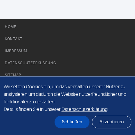
HOME
KONTAKT
IMPRESSUM
DATENSCHUTZERKLÄRUNG
SITEMAP
Wir setzen Cookies ein, um das Verhalten unserer Nutzer zu
NEWS PARTNER
analysieren um dadurch die Website nutzerfreundlicher und
funktionaler zu gestalten.
Details finden Sie in unserer
Datenschutzerklärung
.
Schließen
Akzeptieren
© Labor 28 MVZ GmbH, Mecklenburgische Straße 28, 14197 Berlin - 2026