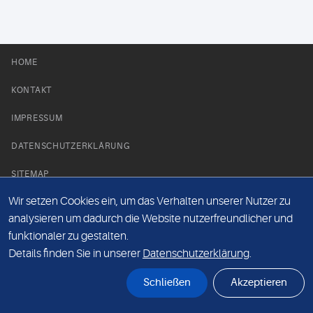
HOME
KONTAKT
IMPRESSUM
DATENSCHUTZERKLÄRUNG
SITEMAP
Wir setzen Cookies ein, um das Verhalten unserer Nutzer zu
NEWS PARTNER
analysieren um dadurch die Website nutzerfreundlicher und
funktionaler zu gestalten.
Details finden Sie in unserer
Datenschutzerklärung
.
Schließen
Akzeptieren
© Labor 28 MVZ GmbH, Mecklenburgische Straße 28, 14197 Berlin - 2026