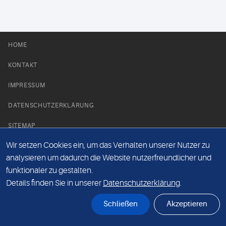
HOME
KONTAKT
IMPRESSUM
DATENSCHUTZERKLÄRUNG
SITEMAP
Wir setzen Cookies ein, um das Verhalten unserer Nutzer zu
NEWS PARTNER
analysieren um dadurch die Website nutzerfreundlicher und
funktionaler zu gestalten.
Details finden Sie in unserer
Datenschutzerklärung
.
Schließen
Akzeptieren
© Labor 28 MVZ GmbH, Mecklenburgische Straße 28, 14197 Berlin - 2026