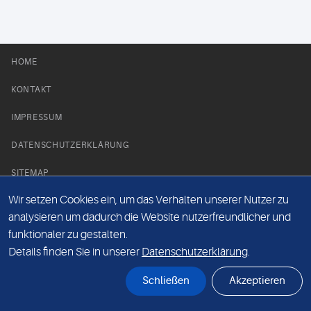
HOME
KONTAKT
IMPRESSUM
DATENSCHUTZERKLÄRUNG
SITEMAP
Wir setzen Cookies ein, um das Verhalten unserer Nutzer zu
NEWS PARTNER
analysieren um dadurch die Website nutzerfreundlicher und
funktionaler zu gestalten.
Details finden Sie in unserer
Datenschutzerklärung
.
Schließen
Akzeptieren
© Labor 28 MVZ GmbH, Mecklenburgische Straße 28, 14197 Berlin - 2026