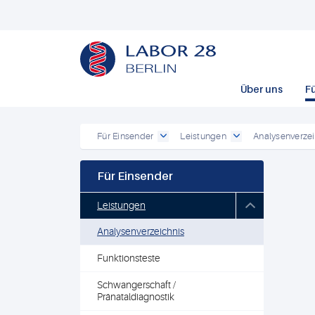
Über uns
F
Für Einsender
Leistungen
Analysenverzei
Für Einsender
Leistungen
Analysenverzeichnis
Funktionsteste
Schwangerschaft /
Pränataldiagnostik