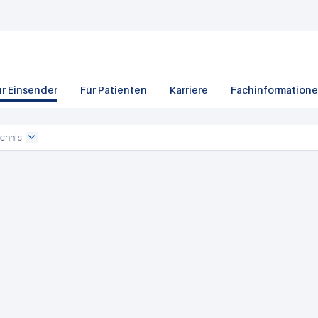
ür Einsender
Für Patienten
Karriere
Fachinformation
chnis