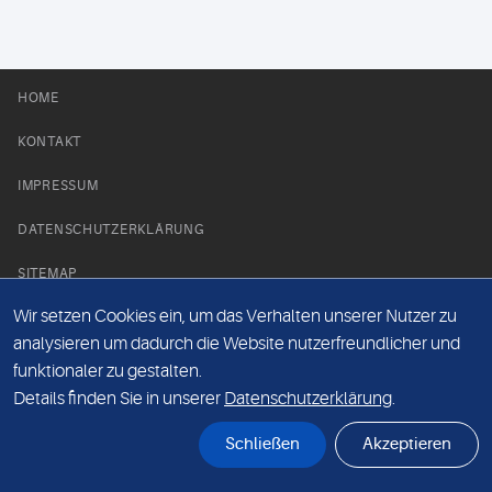
HOME
KONTAKT
IMPRESSUM
DATENSCHUTZERKLÄRUNG
SITEMAP
Wir setzen Cookies ein, um das Verhalten unserer Nutzer zu
NEWS PARTNER
analysieren um dadurch die Website nutzerfreundlicher und
funktionaler zu gestalten.
Details finden Sie in unserer
Datenschutzerklärung
.
Schließen
Akzeptieren
© Labor 28 MVZ GmbH, Mecklenburgische Straße 28, 14197 Berlin - 2026