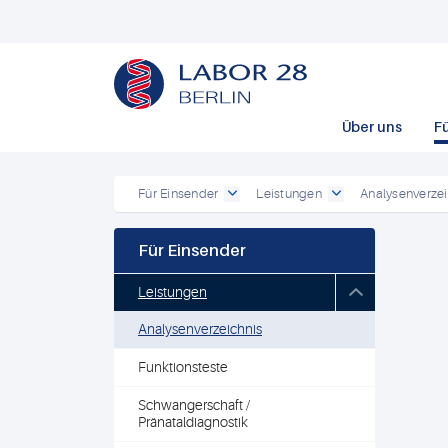
Über uns
F
Für Einsender
Leistungen
Analysenverzei
Für Einsender
Leistungen
Analysenverzeichnis
Funktionsteste
Schwangerschaft /
Pränataldiagnostik