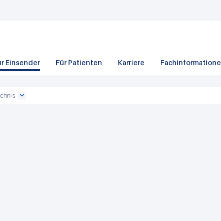
ür Einsender
Für Patienten
Karriere
Fachinformation
chnis