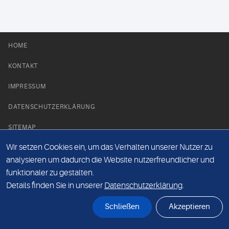
HOME
KONTAKT
IMPRESSUM
DATENSCHUTZERKLÄRUNG
SITEMAP
Wir setzen Cookies ein, um das Verhalten unserer Nutzer zu
NEWS PARTNER
analysieren um dadurch die Website nutzerfreundlicher und
funktionaler zu gestalten.
Details finden Sie in unserer
Datenschutzerklärung
.
Schließen
Akzeptieren
© Labor 28 MVZ GmbH, Mecklenburgische Straße 28, 14197 Berlin - 2026