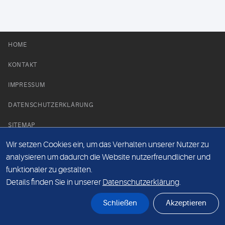
HOME
KONTAKT
IMPRESSUM
DATENSCHUTZERKLÄRUNG
SITEMAP
Wir setzen Cookies ein, um das Verhalten unserer Nutzer zu
NEWS PARTNER
analysieren um dadurch die Website nutzerfreundlicher und
funktionaler zu gestalten.
Details finden Sie in unserer
Datenschutzerklärung
.
Schließen
Akzeptieren
© Labor 28 MVZ GmbH, Mecklenburgische Straße 28, 14197 Berlin - 2026