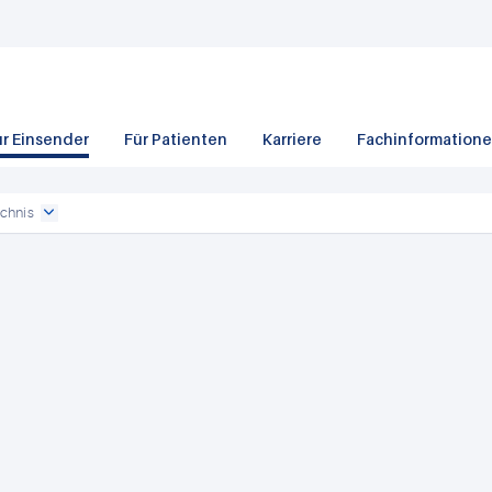
ür Einsender
Für Patienten
Karriere
Fachinformation
chnis