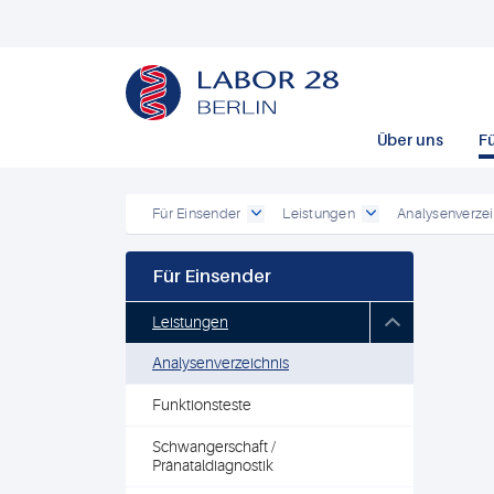
Über uns
F
Für Einsender
Leistungen
Analysenverzei
Für Einsender
Leistungen
Analysenverzeichnis
Funktionsteste
Schwangerschaft /
Pränataldiagnostik