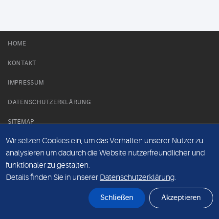
HOME
KONTAKT
IMPRESSUM
DATENSCHUTZERKLÄRUNG
SITEMAP
Wir setzen Cookies ein, um das Verhalten unserer Nutzer zu
NEWS PARTNER
analysieren um dadurch die Website nutzerfreundlicher und
funktionaler zu gestalten.
Details finden Sie in unserer
Datenschutzerklärung
.
Schließen
Akzeptieren
© Labor 28 MVZ GmbH, Mecklenburgische Straße 28, 14197 Berlin - 2026