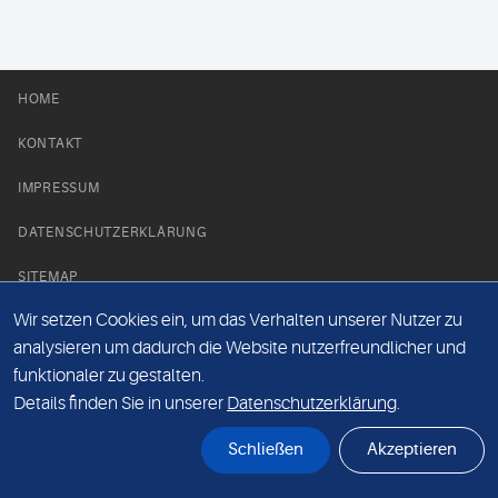
HOME
KONTAKT
IMPRESSUM
DATENSCHUTZERKLÄRUNG
SITEMAP
Wir setzen Cookies ein, um das Verhalten unserer Nutzer zu
NEWS PARTNER
analysieren um dadurch die Website nutzerfreundlicher und
funktionaler zu gestalten.
Details finden Sie in unserer
Datenschutzerklärung
.
Schließen
Akzeptieren
© Labor 28 MVZ GmbH, Mecklenburgische Straße 28, 14197 Berlin - 2026