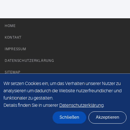
HOME
KONTAKT
IMPRESSUM
DATENSCHUTZERKLÄRUNG
SITEMAP
Wir setzen Cookies ein, um das Verhalten unserer Nutzer zu
NEWS PARTNER
analysieren um dadurch die Website nutzerfreundlicher und
funktionaler zu gestalten.
Details finden Sie in unserer
Datenschutzerklärung
.
Schließen
Akzeptieren
© Labor 28 MVZ GmbH, Mecklenburgische Straße 28, 14197 Berlin - 2026