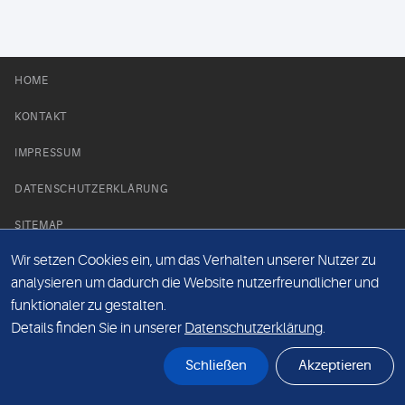
HOME
KONTAKT
IMPRESSUM
DATENSCHUTZERKLÄRUNG
SITEMAP
Wir setzen Cookies ein, um das Verhalten unserer Nutzer zu
NEWS PARTNER
analysieren um dadurch die Website nutzerfreundlicher und
funktionaler zu gestalten.
Details finden Sie in unserer
Datenschutzerklärung
.
Schließen
Akzeptieren
© Labor 28 MVZ GmbH, Mecklenburgische Straße 28, 14197 Berlin - 2026