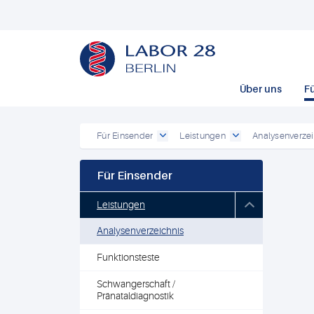
Über uns
F
Für Einsender
Leistungen
Analysenverzei
Für Einsender
Leistungen
Analysenverzeichnis
Funktionsteste
Schwangerschaft /
Pränataldiagnostik