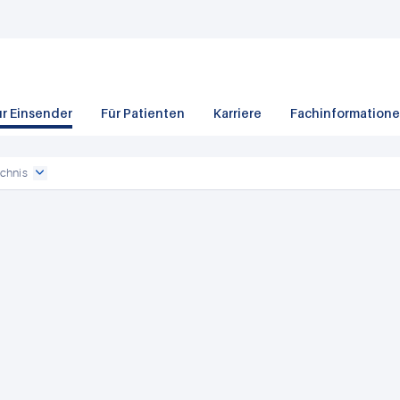
ür Einsender
Für Patienten
Karriere
Fachinformation
chnis